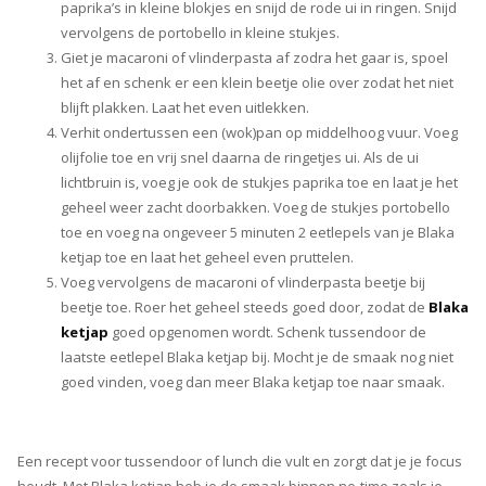
paprika’s in kleine blokjes en snijd de rode ui in ringen. Snijd
vervolgens de portobello in kleine stukjes.
Giet je macaroni of vlinderpasta af zodra het gaar is, spoel
het af en schenk er een klein beetje olie over zodat het niet
blijft plakken. Laat het even uitlekken.
Verhit ondertussen een (wok)pan op middelhoog vuur. Voeg
olijfolie toe en vrij snel daarna de ringetjes ui. Als de ui
lichtbruin is, voeg je ook de stukjes paprika toe en laat je het
geheel weer zacht doorbakken. Voeg de stukjes portobello
toe en voeg na ongeveer 5 minuten 2 eetlepels van je Blaka
ketjap toe en laat het geheel even pruttelen.
Voeg vervolgens de macaroni of vlinderpasta beetje bij
beetje toe. Roer het geheel steeds goed door, zodat de
Blaka
ketjap
goed opgenomen wordt. Schenk tussendoor de
laatste eetlepel Blaka ketjap bij. Mocht je de smaak nog niet
goed vinden, voeg dan meer Blaka ketjap toe naar smaak.
Een recept voor tussendoor of lunch die vult en zorgt dat je je focus
houdt. Met Blaka ketjap heb je de smaak binnen no-time zoals je