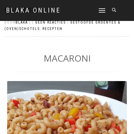
MACARONI
BLAKA ONLINE
SCHAKEL
TUSSEN
DOOR
BLAKA
|
|
GEEN REACTIES
|
GESTOOFDE GROENTES &
MENU
(OVEN)SCHOTELS
,
RECEPTEN
MACARONI