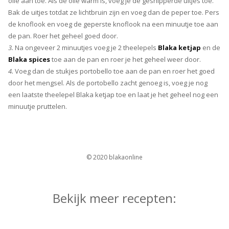
olie aan toe. Als de olie warm is, voeg je de gesnipperde uitjes toe.
Bak de uitjes totdat ze lichtbruin zijn en voeg dan de peper toe. Pers
de knoflook en voeg de geperste knoflook na een minuutje toe aan
de pan. Roer het geheel goed door.
3.
Na ongeveer 2 minuutjes voeg je 2 theelepels
Blaka ketjap
en de
Blaka spices
toe aan de pan en roer je het geheel weer door.
4.
Voeg dan de stukjes portobello toe aan de pan en roer het goed
door het mengsel. Als de portobello zacht genoeg is, voeg je nog
een laatste theelepel Blaka ketjap toe en laat je het geheel nog een
minuutje pruttelen.
© 2020 blakaonline
Bekijk meer recepten: