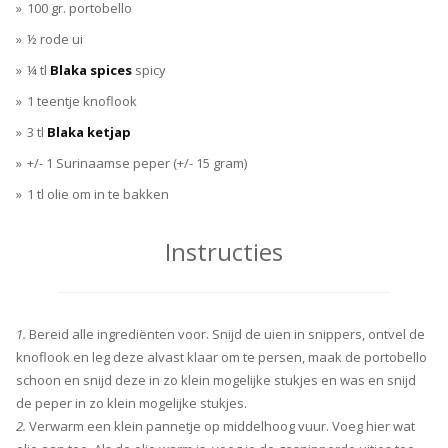
100 gr. portobello
½ rode ui
¼ tl
Blaka spices
spicy
1 teentje knoflook
3 tl
Blaka ketjap
+/- 1 Surinaamse peper (+/- 15 gram)
1 tl olie om in te bakken
Instructies
1.
Bereid alle ingrediënten voor. Snijd de uien in snippers, ontvel de
knoflook en leg deze alvast klaar om te persen, maak de portobello
schoon en snijd deze in zo klein mogelijke stukjes en was en snijd
de peper in zo klein mogelijke stukjes.
2.
Verwarm een klein pannetje op middelhoog vuur. Voeg hier wat