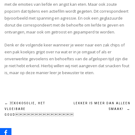
met de emoties van liefde en angst kan eten. Maar ook zoute
popcorn dat tijdens een actiefilm wordt gegeten. Dit correspondeert
bijvoorbeeld met spanning en agressie. En ook een geglazuurde
donut die correspondeert met de behoefte om liefde te geven en
ontvangen, maar ook om getroost en gepamperd te worden.
Denk er de volgende keer wanneer je weer naar een zak chips of
een pak koekjes grijpt over na wat er in je omgaat of als er
onverwerkte gevoelens en behoeftes van de afgelopen tijd zijn die
je niet hebt erkend. Hierbij willen wij niet aangeven dat snacken fout
is, maar op deze manier leer je bewuster te eten.
Bericht
←
KOKOSOLIE, HET
LEKKER IS MEER DAN ALLEEN
VLOEIBARE
SMAAK!
→
navigatie
GOUD