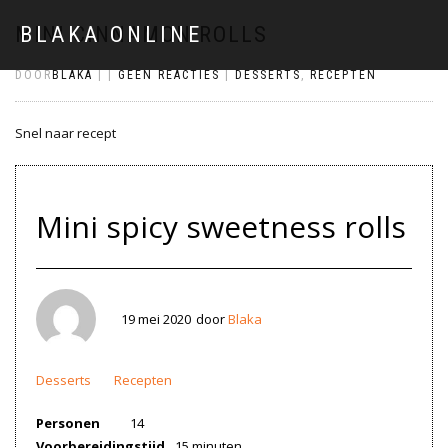
MINI CINNAMON ROLLS
BLAKA ONLINE
DOOR
BLAKA
|
|
GEEN REACTIES
|
DESSERTS
,
RECEPTEN
Snel naar recept
Mini spicy sweetness rolls
19 mei 2020
door
Blaka
Desserts
Recepten
Personen
14
Voorbereidingstijd
15 minuten