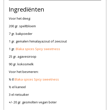
Ingrediënten
Voor het deeg:
200 gr. speltbloem
7 gr. bakpoeder
1 gr. gemalen himalayazout of zeezout
1 gr.
Blaka spices Spicy sweetness
25 gr. agavesiroop
90 gr. kokosmelk
Voor het besmeren:
½ tl
Blaka spices Spicy sweetness
½ el kaneel
3 el rietsuiker
+/- 20 gr. gesmolten vegan boter