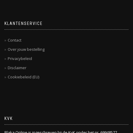
KLANTENSERVICE
Contact
Over jouw bestelling
Privacybeleid
Disclaimer
Cookiebeleid (EU)
KVK
Blaka Online is ingeschreven bij de KvK onder het nr. 69948577