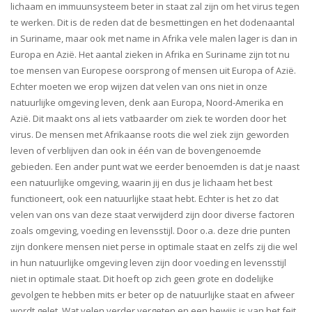
lichaam en immuunsysteem beter in staat zal zijn om het virus tegen
te werken. Dit is de reden dat de besmettingen en het dodenaantal
in Suriname, maar ook met name in Afrika vele malen lager is dan in
Europa en Azië. Het aantal zieken in Afrika en Suriname zijn tot nu
toe mensen van Europese oorsprong of mensen uit Europa of Azië.
Echter moeten we erop wijzen dat velen van ons niet in onze
natuurlijke omgeving leven, denk aan Europa, Noord-Amerika en
Azië. Dit maakt ons al iets vatbaarder om ziek te worden door het
virus. De mensen met Afrikaanse roots die wel ziek zijn geworden
leven of verblijven dan ook in één van de bovengenoemde
gebieden. Een ander punt wat we eerder benoemden is dat je naast
een natuurlijke omgeving, waarin jij en dus je lichaam het best
functioneert, ook een natuurlijke staat hebt. Echter is het zo dat
velen van ons van deze staat verwijderd zijn door diverse factoren
zoals omgeving, voeding en levensstijl. Door o.a. deze drie punten
zijn donkere mensen niet perse in optimale staat en zelfs zij die wel
in hun natuurlijke omgeving leven zijn door voeding en levensstijl
niet in optimale staat. Dit hoeft op zich geen grote en dodelijke
gevolgen te hebben mits er beter op de natuurlijke staat en afweer
wordt gelet. Wat velen verder vergeten en een bewijs is van het feit