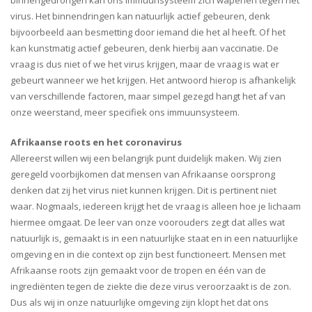
binnengedrongen kan ons immuunsysteem zich wapenen tegen het
virus. Het binnendringen kan natuurlijk actief gebeuren, denk
bijvoorbeeld aan besmetting door iemand die het al heeft. Of het
kan kunstmatig actief gebeuren, denk hierbij aan vaccinatie. De
vraag is dus niet of we het virus krijgen, maar de vraag is wat er
gebeurt wanneer we het krijgen. Het antwoord hierop is afhankelijk
van verschillende factoren, maar simpel gezegd hangt het af van
onze weerstand, meer specifiek ons immuunsysteem.
Afrikaanse roots en het coronavirus
Allereerst willen wij een belangrijk punt duidelijk maken. Wij zien
geregeld voorbijkomen dat mensen van Afrikaanse oorsprong
denken dat zij het virus niet kunnen krijgen. Dit is pertinent niet
waar. Nogmaals, iedereen krijgt het de vraag is alleen hoe je lichaam
hiermee omgaat. De leer van onze voorouders zegt dat alles wat
natuurlijk is, gemaakt is in een natuurlijke staat en in een natuurlijke
omgeving en in die context op zijn best functioneert. Mensen met
Afrikaanse roots zijn gemaakt voor de tropen en één van de
ingrediënten tegen de ziekte die deze virus veroorzaakt is de zon.
Dus als wij in onze natuurlijke omgeving zijn klopt het dat ons