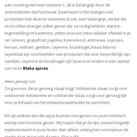
aan voeding met veel vitamine C, dit is belangrijk door de
antioxidanten dat het bevat. Daarnaast is het nuttigen van
producten met diverse vitamines B ook zeer belangrijk, omdat die
onze cellen energie zullen geven die ze nodig hebben, want in
tegenstelling tot bacteriën, zitten virussen intra cellulair oftewel in je
cel. Limoen, grapefruit, paprika, boerenkool, antroewa, sopropo,
kersen, meloen, gember, cayenne, kruidnagel, kwasi bita en
tayerblad zijn voorbeelden van producten die zeer bevorderlijk zijn.
Gember, cayenne en kruidnagel zijn tevens te vinden in een aantal
van onze
Blaka spices
.
Neem genoeg rust
Zorg ervoor dat je genoeg slaap krijgt. Voldoende slaap zorgt voor
voldoende melatonine en voldoende slaap zorgt voor genoeg tijd
voor je lichaam om herstelwerkzaamheden te verrichten.
Dit zijn enkele tips die wij je kunnen meegeven om jouw holistisch
welzijn een boost te geven. Wij hopen dat je de tips zoveel mogelijk
implementeert in jouw leven. Niet alleen zolang het coronavirus de
ronde gaat, maar ook daarna. Stay safe.