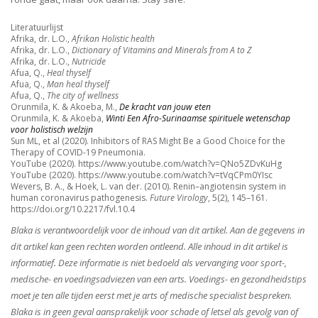
Literatuurlijst
Afrika, dr. L.O.,
Afrikan Holistic health
Afrika, dr. L.O.,
Dictionary of Vitamins and Minerals from A to Z
Afrika, dr. L.O.,
Nutricide
Afua, Q.,
Heal thyself
Afua, Q.,
Man heal thyself
Afua, Q.,
The city of wellness
Orunmila, K. & Akoeba, M.,
De kracht van jouw eten
Orunmila, K. & Akoeba,
Winti Een Afro-Surinaamse spirituele wetenschap
voor holistisch welzijn
Sun ML, et al (2020). Inhibitors of RAS Might Be a Good Choice for the
Therapy of COVID-19 Pneumonia.
YouTube (2020). https://www.youtube.com/watch?v=QNo5ZDvKuHg
YouTube (2020). https://www.youtube.com/watch?v=tVqCPm0YIsc
Wevers, B. A., & Hoek, L. van der. (2010). Renin–angiotensin system in
human coronavirus pathogenesis.
Future Virology
, 5(2), 145–161.
https://doi.org/10.2217/fvl.10.4
Blaka is verantwoordelijk voor de inhoud van dit artikel. Aan de gegevens in
dit artikel kan geen rechten worden ontleend. Alle inhoud in dit artikel is
informatief. Deze informatie is niet bedoeld als vervanging voor sport-,
medische- en voedingsadviezen van een arts. Voedings- en gezondheidstips
moet je ten alle tijden eerst met je arts of medische specialist bespreken.
Blaka is in geen geval aansprakelijk voor schade of letsel als gevolg van of