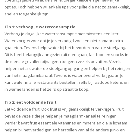
voedingsgebied vaak de snelle, toegankelijke en gemakkelijke
opties. Toch hebben wij enkele tips voor jullie die net zo gemakkelijk,
snel en toegankelijk zijn.
Tip 1: verhoog je waterconsumptie
Verhoog je dagelijkse waterconsumptie met minstens een liter.
Water zorgt ervoor dat je je verzadigd voelt en niet zomaar extra
gaat eten. Tevens helpt water bij het bevorderen van je stoelgang.
Dit is heel belangrijk aangezien uit eten gaan, fastfood en snacks in
de meeste gevallen bijna geen tot geen vezels bevatten. Vezels
helpen net als water de stoelgang op gang en helpen bij het reinigen
van het maagdarmkanaal. Tevens is water overal verkrijgbaar. Je
kunt water in alle restaurants bestellen, zelfs bij fastfood ketens en
in warme landen is het zelfs op straat te koop.
Tip 2: eet voldoende fruit
Eet voldoende fruit. Ook fruit is vrij gemakkelijk te verkrijgen. Fruit
bevat de vezels die je helpen je maagdarmkanaal te reinigen.
Verder bevat fruit essentiële vitamines en mineralen die je lichaam
helpen bij het verdedigen en herstellen van al de andere junk- en