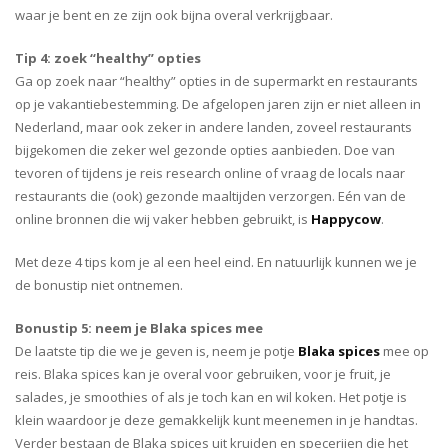
waar je bent en ze zijn ook bijna overal verkrijgbaar.
Tip 4: zoek “healthy” opties
Ga op zoek naar “healthy” opties in de supermarkt en restaurants
op je vakantiebestemming. De afgelopen jaren zijn er niet alleen in
Nederland, maar ook zeker in andere landen, zoveel restaurants
bijgekomen die zeker wel gezonde opties aanbieden. Doe van
tevoren of tijdens je reis research online of vraag de locals naar
restaurants die (ook) gezonde maaltijden verzorgen. Eén van de
online bronnen die wij vaker hebben gebruikt, is
Happycow
.
Met deze 4 tips kom je al een heel eind. En natuurlijk kunnen we je
de bonustip niet ontnemen.
Bonustip 5: neem je Blaka spices mee
De laatste tip die we je geven is, neem je potje
Blaka spices
mee op
reis. Blaka spices kan je overal voor gebruiken, voor je fruit, je
salades, je smoothies of als je toch kan en wil koken. Het potje is
klein waardoor je deze gemakkelijk kunt meenemen in je handtas.
Verder bestaan de Blaka spices uit kruiden en specerijen die het