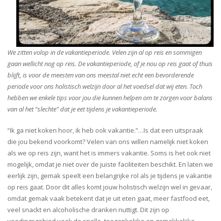
We zitten volop in de vakantieperiode. Velen zijn al op reis en sommigen
gaan wellicht nog op reis. De vakantieperiode, of je nou op reis gaat of thuis
blijft, is voor de meesten van ons meestal niet echt een bevorderende
periode voor ons holistisch welzijn door al het voedsel dat wij eten. Toch
hebben we enkele tips voor jou die kunnen helpen om te zorgen voor balans
van al het “slechte” dat je eet tijdens je vakantieperiode.
“Ik ga niet koken hoor, ik heb ook vakantie.”…Is dat een uitspraak
die jou bekend voorkomt? Velen van ons willen namelijk niet koken
als we op reis zijn, want het is immers vakantie. Soms is het ook niet
mogelijk, omdat je niet over de juiste faciliteiten beschikt. En laten we
eerlijk zijn, gemak speelt een belangrijke rol als je tijdens je vakantie
op reis gaat. Door dit alles komt jouw holistisch welzijn wel in gevaar,
omdat gemak vaak betekent dat je uit eten gaat, meer fastfood eet,
veel snackt en alcoholische dranken nuttigt. Dit zijn op