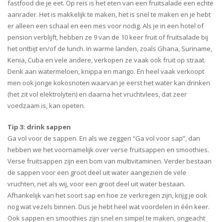
fastfood die je eet. Op reis is het eten van een fruitsalade een echte
aanrader. Het is makkelijk te maken, het is snel te maken en je hebt
er alleen een schaal en een mes voor nodig. Als je in een hotel of
pension verblijft, hebben ze 9 van de 10 keer fruit of fruitsalade bij
het ontbijt en/of de lunch. In warme landen, zoals Ghana, Suriname,
Kenia, Cuba en vele andere, verkopen ze vaak ook fruit op straat.
Denk aan watermeloen, knippa en mango. En heel vaak verkoopt
men ook jonge kokosnoten waarvan je eerst het water kan drinken
(het zit vol elektrolyten) en daarna het vruchtvlees, dat zeer
voedzaam is, kan opeten.
Tip 3: drink sappen
Ga vol voor de sappen. En als we zeggen “Ga vol voor sap”, dan
hebben we het voornamelijk over verse fruitsappen en smoothies.
Verse fruitsappen zijn een bom van multivitaminen. Verder bestaan
de sappen voor een groot deel uit water aangezien de vele
vruchten, net als wij, voor een groot deel uit water bestaan.
Afhankelijk van het soort sap en hoe ze verkregen zijn, krijg je ook
nog wat vezels binnen. Dus je hebt heel wat voordelen in één keer.
Ook sappen en smoothies zijn snel en simpel te maken, ongeacht