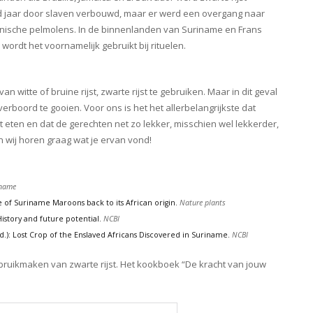
d jaar door slaven verbouwd, maar er werd een overgang naar
hanische pelmolens. In de binnenlanden van Suriname en Frans
rdt het voornamelijk gebruikt bij rituelen.
 witte of bruine rijst, zwarte rijst te gebruiken. Maar in dit geval
rboord te gooien. Voor ons is het het allerbelangrijkste dat
 eten en dat de gerechten net zo lekker, misschien wel lekkerder,
n wij horen graag wat je ervan vond!
iname
e of Suriname Maroons back to its African origin.
Nature plants
History and future potential.
NCBI
d.): Lost Crop of the Enslaved Africans Discovered in Suriname.
NCBI
ebruikmaken van zwarte rijst. Het kookboek “De kracht van jouw