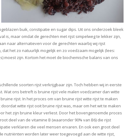
blazen buik, constipatie en sugar dips. Uit ons onderzoek bleek
al is, maar omdat de gerechten met rijst simpelweg te lekker zijn,
aan naar alternatieven voor de gerechten waarbij wij rijst
, dat het zo natuurlijk mogelijk en zo voedzaam mogelijk (lees:
els) moest zijn. Kortom het moet de biochemische balans van ons
schillende soorten rijst verkrijgbaar zijn. Toch hebben wij in eerste
t. Wat ons betreft is bruine rijst vele malen voedzamer dan witte
 bruine rijst. In het proces om van bruine rijst witte rijst te maken
oordat witte rijst ooit bruine rijst was, maar om het wit te maken
or het zijn bruine kleur verliest. Door het bovengenoemde proces
 groot deel van de vitamine B (waaronder 90% van B6) die rijst
stipatie verklaren die veel mensen ervaren. En ook een groot deel
e nutriënten worden later weer toegevoegd aan de witte rijst,