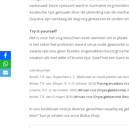
verbouwd. Deze rijstsoort werd in Suriname nog honder
Aziatische rijst gemaakt door de uitvinding van de mec
Guyana zijn vandaag de dag nog gewassen te vinden en wo
Try it yourself
Het is voor het oog misschien even wennen om in plaats van
is het zeker het proberen waard om je oude gewoonte ove
zwarte rijst ons geen fysieke ongemakken bezorgt na het
smaken als met witte of bruine rijst. Geef het een kans e
Literatuurlijst:
Andel, T.R. van, Ruysschaert, S..
Medicinale en rituele planten van Sur
Andel, T.R. van, Meyer, R. S. (3 oktober 2016)
Tracing ancestors ric
Linares, O.F. (2 december 2002)
African rice (Oryza glabberima): 
Andel, T.R. van (5 maart 2010)
African rice (Oryza glabberima Steu
In ons kookboek vind je diverse gerechten waarbij wij g
eten” kun je vinden via onze Blaka shop.