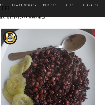
ME
BLAKA STORE
RECIPES
BLOG
BLAKA TV
TER!
ALA
,
WETENSCHAP/ORUNMILA