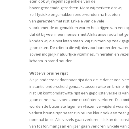
eten ook wij regelmatig enkele van de
bovengenoemde gerechten. Maar wij merkten dat wij
zelf fysieke ongemakken ondervonden na het eten
van gerechten met rijst. Enkele van de vele
voorkomende ongemakken waren het krijgen van een opge
dat dit bij veel meer mensen met Afrikaanse roots het gev
konden wij die niet laten staan. Wij zijn toen op zoek geg
gebruikten. De criteria die wij hiervoor hanteerden waren
zoveel mogelijk natuurlijke vitamines, mineralen en vez
lichaam in stand houden.
Witte vs bruine rijst
Als je onderzoek doet naar rijst dan zie je dat er veel ver
instantie onderscheid gemaakt tussen witte en bruine rijs
rijst. Dit komt omdat witte rijst een gepolijste versie is van
gaan er heel wat voedzame nutriënten verloren. Dit komt d
worden de buitenste lagen en vliezen verwijderd waardo
verliest bruine rijst naast zijn bruine kleur ook een zeer
normaal bezit. Alle vezels gaan verloren, dit kan de con
van fosfor, mangaan en ijzer gaan verloren. Enkele van d