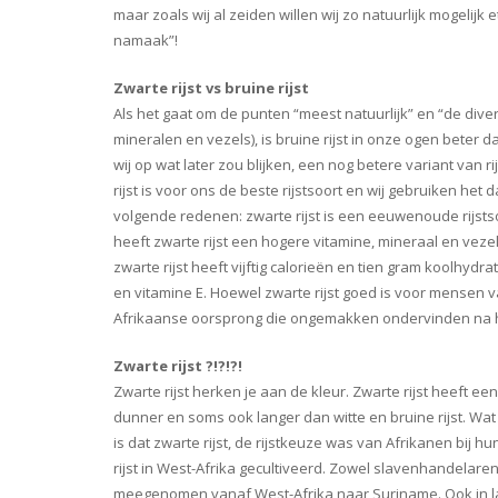
maar zoals wij al zeiden willen wij zo natuurlijk mogelijk
namaak”!
Zwarte rijst vs bruine rijst
Als het gaat om de punten “meest natuurlijk” en “de diver
mineralen en vezels), is bruine rijst in onze ogen beter d
wij op wat later zou blijken, een nog betere variant van rij
rijst is voor ons de beste rijstsoort en wij gebruiken het
volgende redenen: zwarte rijst is een eeuwenoude rijstsoo
heeft zwarte rijst een hogere vitamine, mineraal en vezel
zwarte rijst heeft vijftig calorieën en tien gram koolhydr
en vitamine E. Hoewel zwarte rijst goed is voor mensen v
Afrikaanse oorsprong die ongemakken ondervinden na het
Zwarte rijst ?!?!?!
Zwarte rijst herken je aan de kleur. Zwarte rijst heeft ee
dunner en soms ook langer dan witte en bruine rijst. Wa
is dat zwarte rijst, de rijstkeuze was van Afrikanen bij 
rijst in West-Afrika gecultiveerd. Zowel slavenhandelare
meegenomen vanaf West-Afrika naar Suriname. Ook in land