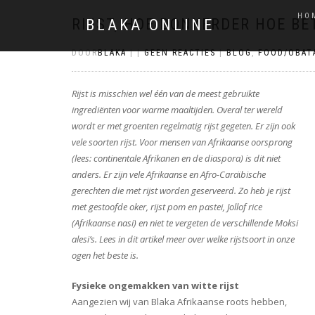
HO
RIJST, HOE DONKERDER HOE BE
BLAKA ONLINE
DOOR
BLAKA
|
|
GEEN REACTIES
|
BLOG
,
FOOD/OBAT
Rijst is misschien wel één van de meest gebruikte
ingrediënten voor warme maaltijden. Overal ter wereld
wordt er met groenten regelmatig rijst gegeten. Er zijn ook
vele soorten rijst. Voor mensen van Afrikaanse oorsprong
(lees: continentale Afrikanen en de diaspora) is dit niet
anders. Er zijn vele Afrikaanse en Afro-Cara
ï
bische
gerechten die met rijst worden geserveerd. Zo heb je rijst
met gestoofde oker, rijst pom en pastei, Jollof rice
(Afrikaanse nasi) en niet te vergeten de verschillende Moksi
alesi’s. Lees in dit artikel meer over welke rijstsoort in onze
ogen het beste is.
Fysieke ongemakken van witte rijst
Aangezien wij van Blaka Afrikaanse roots hebben,