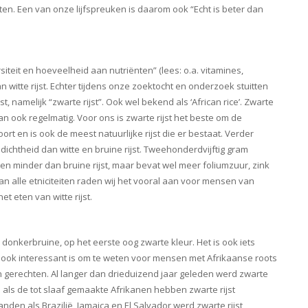
 eten. Een van onze lijfspreuken is daarom ook “Echt is beter dan
siteit en hoeveelheid aan nutriënten” (lees: o.a. vitamines,
an witte rijst. Echter tijdens onze zoektocht en onderzoek stuitten
st, namelijk “zwarte rijst”. Ook wel bekend als ‘African rice’. Zwarte
 dan ook regelmatig. Voor ons is zwarte rijst het beste om de
rt en is ook de meest natuurlijke rijst die er bestaat. Verder
dichtheid dan witte en bruine rijst. Tweehonderdvijftig gram
aten minder dan bruine rijst, maar bevat wel meer foliumzuur, zink
an alle etniciteiten raden wij het vooral aan voor mensen van
 eten van witte rijst.
n donkerbruine, op het eerste oog zwarte kleur. Het is ook iets
t ook interessant is om te weten voor mensen met Afrikaanse roots
hun gerechten. Al langer dan drieduizend jaar geleden werd zwarte
n als de tot slaaf gemaakte Afrikanen hebben zwarte rijst
en als Brazilië, Jamaica en El Salvador werd zwarte rijst