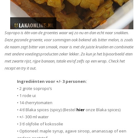
Sopropo is één van de groentes waar wij zo nu en dan echt naar snakken.
Deze gezonde groente, voor sommigen ook bekend als bitter melon, is zoals
de naam zegt bitter van smaak, maar is met de juiste kruiden en combinatie
met andere voedingsproducten zeker lekker. Zo kun je het bijvoorbeeld eten
met zwarte rijst, rijpe banaan, tatale en/of zelfs op een wrap. Check het
recept en try it out.
Ingrediënten voor +/- 3 personen:
• 2 grote sopropo’s
• 1 rode ui
• 14 cherrytomaten
• 4 tl Blaka spices (spicy) (Bestel
hier
onze Blaka spices)
• +/- 300 ml water
• 3 tl olijfolie of kokosolie
• Optioneel: maple syrup, agave siroop, ananassap of een