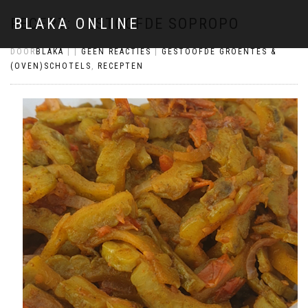
RECEPT: GESTOOFDE SOPROPO
BLAKA ONLINE
DOOR
BLAKA
|
|
GEEN REACTIES
|
GESTOOFDE GROENTES &
(OVEN)SCHOTELS
,
RECEPTEN