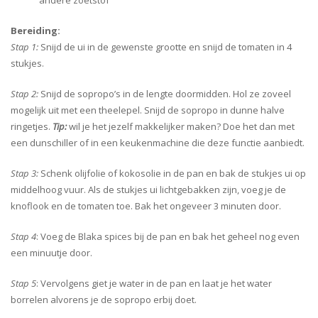
andere zoetstof
Bereiding:
Stap 1:
Snijd de ui in de gewenste grootte en snijd de tomaten in 4
stukjes.
Stap 2:
Snijd de sopropo’s in de lengte doormidden. Hol ze zoveel
mogelijk uit met een theelepel. Snijd de sopropo in dunne halve
ringetjes.
Tip:
wil je het jezelf makkelijker maken? Doe het dan met
een dunschiller of in een keukenmachine die deze functie aanbiedt.
Stap 3:
Schenk olijfolie of kokosolie in de pan en bak de stukjes ui op
middelhoog vuur. Als de stukjes ui lichtgebakken zijn, voeg je de
knoflook en de tomaten toe. Bak het ongeveer 3 minuten door.
Stap 4
: Voeg de Blaka spices bij de pan en bak het geheel nog even
een minuutje door.
Stap 5
: Vervolgens giet je water in de pan en laat je het water
borrelen alvorens je de sopropo erbij doet.