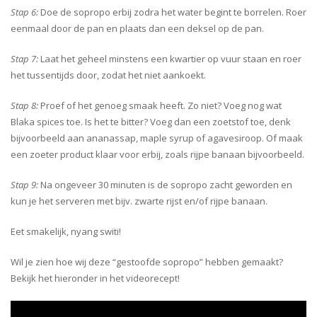
Stap 6:
Doe de sopropo erbij zodra het water begint te borrelen. Roer
eenmaal door de pan en plaats dan een deksel op de pan.
Stap 7:
Laat het geheel minstens een kwartier op vuur staan en roer
het tussentijds door, zodat het niet aankoekt.
Stap 8:
Proef of het genoeg smaak heeft. Zo niet? Voeg nog wat
Blaka spices toe. Is het te bitter? Voeg dan een zoetstof toe, denk
bijvoorbeeld aan ananassap, maple syrup of agavesiroop. Of maak
een zoeter product klaar voor erbij, zoals rijpe banaan bijvoorbeeld.
Stap 9:
Na ongeveer 30 minuten is de sopropo zacht geworden en
kun je het serveren met bijv. zwarte rijst en/of rijpe banaan.
Eet smakelijk, nyang switi!
Wil je zien hoe wij deze “gestoofde sopropo” hebben gemaakt?
Bekijk het hieronder in het videorecept!