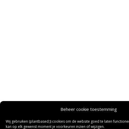
Beheer cookie toestemming
Wij gebruiken (plantbased;)) cookies om de website goed te laten functioner
kan op elk gewenst moment je voorkeuren inzien of wijzigen.