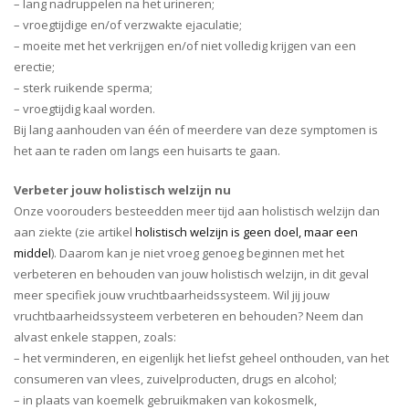
– lang nadruppelen na het urineren;
– vroegtijdige en/of verzwakte ejaculatie;
– moeite met het verkrijgen en/of niet volledig krijgen van een
erectie;
– sterk ruikende sperma;
– vroegtijdig kaal worden.
Bij lang aanhouden van één of meerdere van deze symptomen is
het aan te raden om langs een huisarts te gaan.
Verbeter jouw holistisch welzijn nu
Onze voorouders besteedden meer tijd aan holistisch welzijn dan
aan ziekte (zie artikel
holistisch welzijn is geen doel, maar een
middel
). Daarom kan je niet vroeg genoeg beginnen met het
verbeteren en behouden van jouw holistisch welzijn, in dit geval
meer specifiek jouw vruchtbaarheidssysteem. Wil jij jouw
vruchtbaarheidssysteem verbeteren en behouden? Neem dan
alvast enkele stappen, zoals:
– het verminderen, en eigenlijk het liefst geheel onthouden, van het
consumeren van vlees, zuivelproducten, drugs en alcohol;
– in plaats van koemelk gebruikmaken van kokosmelk,