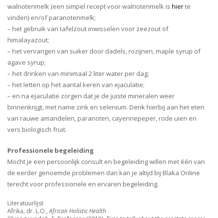
walnotenmelk (een simpel recept voor walnotenmelk is
hier
te
vinden) en/of paranotenmelk;
– het gebruik van tafelzout inwisselen voor zeezout of
himalayazout;
– het vervangen van suiker door dadels, rozijnen, maple syrup of
agave syrup;
– het drinken van minimaal 2 liter water per dag;
– het letten op het aantal keren van ejaculatie;
– en na ejaculatie zorgen dat je de juiste mineralen weer
binnenkrijgt, met name zink en selenium. Denk hierbij aan het eten
van rauwe amandelen, paranoten, cayennepeper, rode uien en
vers biologisch fruit.
Professionele begeleiding
Mocht je een persoonlijk consult en begeleiding willen met één van
de eerder genoemde problemen dan kan je altijd bij Blaka Online
terecht voor professionele en ervaren begeleiding.
Literatuurlijst
Afrika, dr. L.O.,
African Holistic Health