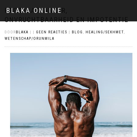
PROSTAATKANKER,
BLAKA ONLINE
ONVRUCHTBAARHEID EN IMPOTENTIE
DOOR
BLAKA
|
|
GEEN REACTIES
|
BLOG
,
HEALING/SEKHMET
,
WETENSCHAP/ORUNMILA