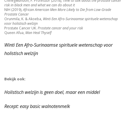
Chinegwundoh, F. Professor (2018),
Time to talk about the prostate cancer
risk in black men and what we can do about it
NIH (2019),
African American Men More Likely to Die from Low-Grade
Prostate Cancer
Orunmila, K. & Akoeba,
Winti Een Afro-Surinaamse spirituele wetenschap
voor holistisch welzijn
Prostate Cancer UK.
Prostate cancer and your risk
Queen Afua,
Man Heal Thyself
Winti Een Afro-Surinaamse spirituele wetenschap voor
holistisch welzijn
Bekijk ook:
Holistisch welzijn is geen doel, maar een middel
Recept: easy basic walnotenmelk