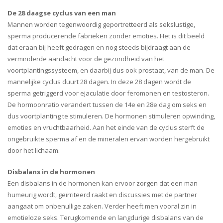
De 28 daagse cyclus van een man
Mannen worden tegenwoordig geportretteerd als sekslustige,
sperma producerende fabrieken zonder emoties. Het is dit beeld
dat eraan bij heeft gedragen en nog steeds bijdraagt aan de
verminderde aandacht voor de gezondheid van het
voortplantingssysteem, en daarbij dus ook prostaat, van de man. De
mannelijke cyclus duurt 28 dagen. In deze 28 dagen wordt de
sperma getriggerd voor ejaculatie door feromonen en testosteron.
De hormoonratio verandert tussen de 14e en 28e dag om seks en
dus voortplanting te stimuleren. De hormonen stimuleren opwinding,
emoties en vruchtbaarheid. Aan het einde van de cyclus sterft de
ongebruikte sperma af en de mineralen ervan worden hergebruikt
door het lichaam.
Disbalans in de hormonen
Een disbalans in de hormonen kan ervoor zorgen dat een man
humeurig wordt, geïrriteerd raakt en discussies met de partner
aangaat om onbenullige zaken. Verder heeft men vooral zin in
emotieloze seks. Terugkomende en langdurige disbalans van de