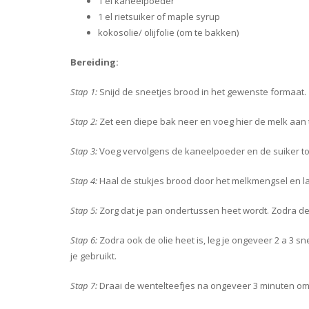
1 el kaneelpoeder
1 el rietsuiker of maple syrup
kokosolie/ olijfolie (om te bakken)
Bereiding:
Stap 1:
Snijd de sneetjes brood in het gewenste formaat.
Stap 2:
Zet een diepe bak neer en voeg hier de melk aan 
Stap 3:
Voeg vervolgens de kaneelpoeder en de suiker toe
Stap 4:
Haal de stukjes brood door het melkmengsel en la
Stap 5:
Zorg dat je pan ondertussen heet wordt. Zodra de 
Stap 6:
Zodra ook de olie heet is, leg je ongeveer 2 a 3 sn
je gebruikt.
Stap 7:
Draai de wentelteefjes na ongeveer 3 minuten om