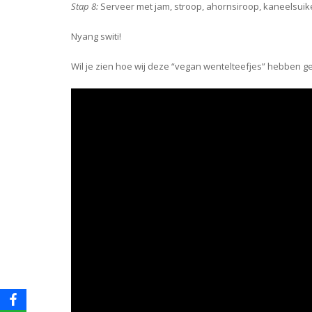
Stap 8:
Serveer met jam, stroop, ahornsiroop, kaneelsuiker, 
Nyang switi!
Wil je zien hoe wij deze “vegan wentelteefjes” hebben ge