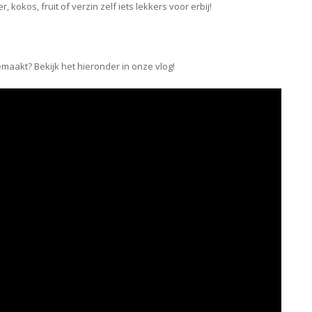
kokos, fruit of verzin zelf iets lekkers voor erbij!
maakt? Bekijk het hieronder in onze vlog!