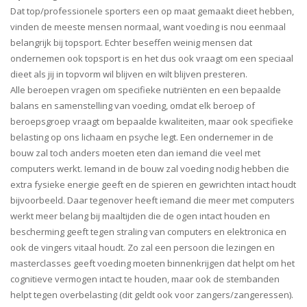
Dat top/professionele sporters een op maat gemaakt dieet hebben,
vinden de meeste mensen normaal, want voeding is nou eenmaal
belangrijk bij topsport. Echter beseffen weinig mensen dat
ondernemen ook topsport is en het dus ook vraagt om een speciaal
dieet als jij in topvorm wil blijven en wilt blijven presteren.
Alle beroepen vragen om specifieke nutriënten en een bepaalde
balans en samenstelling van voeding, omdat elk beroep of
beroepsgroep vraagt om bepaalde kwaliteiten, maar ook specifieke
belasting op ons lichaam en psyche legt. Een ondernemer in de
bouw zal toch anders moeten eten dan iemand die veel met
computers werkt. Iemand in de bouw zal voeding nodig hebben die
extra fysieke energie geeft en de spieren en gewrichten intact houdt
bijvoorbeeld. Daar tegenover heeft iemand die meer met computers
werkt meer belang bij maaltijden die de ogen intact houden en
bescherming geeft tegen straling van computers en elektronica en
ook de vingers vitaal houdt. Zo zal een persoon die lezingen en
masterclasses geeft voeding moeten binnenkrijgen dat helpt om het
cognitieve vermogen intact te houden, maar ook de stembanden
helpt tegen overbelasting (dit geldt ook voor zangers/zangeressen).