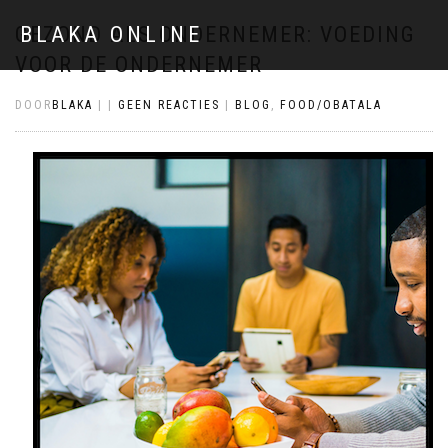
GEZOND ALS ONDERNEMER: VOEDING
BLAKA ONLINE
VOOR DE ONDERNEMER
DOOR
BLAKA
|
|
GEEN REACTIES
|
BLOG
,
FOOD/OBATALA