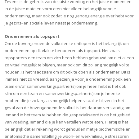
Tevens is de gebruik van de juiste voeding en het juiste moment en
in de juiste mate en vorm eten niet alleen belangrijk voor je
onderneming, maar ook zodat je nog genoeg energie over hebt voor
je gezins- en sociale leven naast je onderneming.
Ondernemen als topsport
Om de bovengenoemde valkuilen te ontlopen is het belangrijk om
ondernemen op dit vlak te benaderen als topsport. Net zoals
topsporters een team om zich heen hebben gebouwd om niet alleen
zo vitaal mogelijk te blijven, maar ook om dit zo lang mogelijk vol te
houden, is het raadzaam om dit ook te doen als ondernemer. Dit is
immers niet zo vreemd, aangezien je voor je onderneming ook een
team en/of samenwerkingspartner(s) om je heen hebt is het ook
slim om een team en samenwerkingspartner(s) om je heen te
hebben die je zo lang als mogelijk helpen vitaal te blijven. In het
geval van de bovengenoemde valkuil is het daarom verstandig om
iemand in het team te hebben die gespecialiseerd is op het gebied
van voeding. Iemand die je kan vertellen wat te eten. Hierbij is het
belangrijk dat er rekening wordt gehouden met je biochemische en
anatomische samenstelling, je woon- en werkmilieu, je stressoren