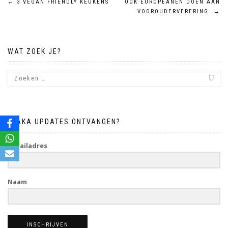
Bericht
←
3 VEGAN FRIENDLY KEUKENS
OOK EUROPEANEN DOEN AAN
VOOROUDERVERERING
→
navigatie
WAT ZOEK JE?
BLAKA UPDATES ONTVANGEN?
E-mailadres
Naam
INSCHRIJVEN