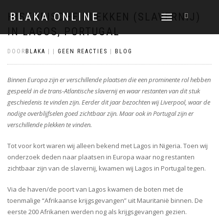
HISTORISCHE PLEKKEN (SLAVERNIJ)
BLAKA ONLINE
SCHAKEL
TUSSEN
IN LAGOS, PORTUGAL
MENU
DOOR
BLAKA
|
|
GEEN REACTIES
|
BLOG
Binnen Europa zijn er verschillende plaatsen die een prominente rol hebben
gespeeld in de trans-Atlantische slavernij en waar restanten van dit stuk
geschiedenis te vinden zijn. Eerder dit jaar bezochten wij Liverpool, waar de
nodige overblijfselen goed zichtbaar zijn. Maar ook in Portugal zijn er
verschillende plekken te vinden.
Tot voor kort waren wij alleen bekend met Lagos in Nigeria. Toen wij
onderzoek deden naar plaatsen in Europa waar nog restanten
zichtbaar zijn van de slavernij, kwamen wij Lagos in Portugal tegen.
Via de haven/de poort van Lagos kwamen de boten met de
toenmalige “Afrikaanse krijgsgevangen” uit Mauritanië binnen. De
eerste 200 Afrikanen werden nog als krijgsgevangen gezien.