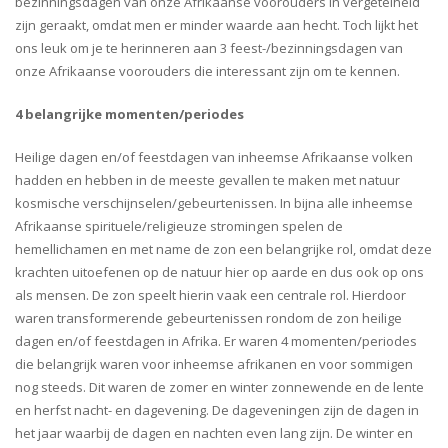
bezinningsdagen van onze Afrikaanse voorouders in vergetelheid
zijn geraakt, omdat men er minder waarde aan hecht. Toch lijkt het
ons leuk om je te herinneren aan 3 feest-/bezinningsdagen van
onze Afrikaanse voorouders die interessant zijn om te kennen.
4 belangrijke momenten/periodes
Heilige dagen en/of feestdagen van inheemse Afrikaanse volken
hadden en hebben in de meeste gevallen te maken met natuur
kosmische verschijnselen/gebeurtenissen. In bijna alle inheemse
Afrikaanse spirituele/religieuze stromingen spelen de
hemellichamen en met name de zon een belangrijke rol, omdat deze
krachten uitoefenen op de natuur hier op aarde en dus ook op ons
als mensen. De zon speelt hierin vaak een centrale rol. Hierdoor
waren transformerende gebeurtenissen rondom de zon heilige
dagen en/of feestdagen in Afrika. Er waren 4 momenten/periodes
die belangrijk waren voor inheemse afrikanen en voor sommigen
nog steeds. Dit waren de zomer en winter zonnewende en de lente
en herfst nacht- en dagevening. De dageveningen zijn de dagen in
het jaar waarbij de dagen en nachten even lang zijn. De winter en