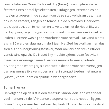
constellatie van Orion. De Neset Bity (farao) moest tijdens deze
festiviteit een aantal fysieke testen, uitdagingen, ceremonies en
rituelen uitvoeren in de straten van deze stad vol piramides, maar
ook in de kamers, gangen en tempels in de piramides. Door deze
taak/opdracht aan te nemen en te voltooien liet de Neset Bity zien
dat hij fysiek, psychologisch en spiritueel in staat was om Kemet te
leiden. Hiermee was hij een voorbeeld voor het volk. Dit vond plaats
als hij 30 werd en daarna om de 3 jaar. Het Sed festival kan men dus
zien als een (her)kroningsfestival, maar ook als een sreka ritueel
vanuit winti opzicht. De Neset Bity maakte tijdens deze festiviteit
meerdere ervaringen mee. Hierdoor maakte hij een spirituele
ervaring mee waarbij hij als voorbeeld diende voor het overstijgen
van ons menselijke vermogen en het in contact treden met neteru
(winti’s), voorouders en spirituele wedergeboorte.
Edina Bronya
De volgende op de lijst is een feest uit Ghana, een land waar heel
veel mensen uit de Afrikaanse diaspora hun roots hebben liggen.
Edina Bronya is een festival van de plaats Elmina. Het is een festival