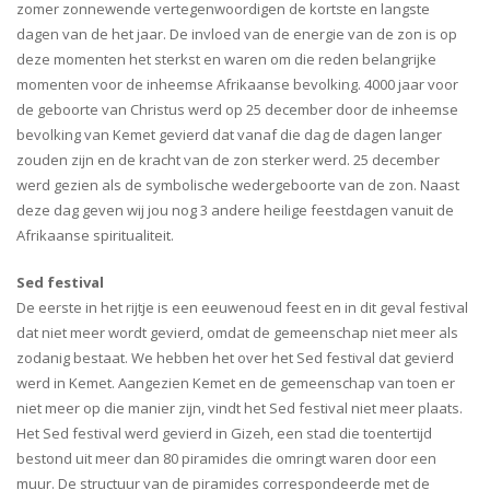
zomer zonnewende vertegenwoordigen de kortste en langste
dagen van de het jaar. De invloed van de energie van de zon is op
deze momenten het sterkst en waren om die reden belangrijke
momenten voor de inheemse Afrikaanse bevolking. 4000 jaar voor
de geboorte van Christus werd op 25 december door de inheemse
bevolking van Kemet gevierd dat vanaf die dag de dagen langer
zouden zijn en de kracht van de zon sterker werd. 25 december
werd gezien als de symbolische wedergeboorte van de zon. Naast
deze dag geven wij jou nog 3 andere heilige feestdagen vanuit de
Afrikaanse spiritualiteit.
Sed festival
De eerste in het rijtje is een eeuwenoud feest en in dit geval festival
dat niet meer wordt gevierd, omdat de gemeenschap niet meer als
zodanig bestaat. We hebben het over het Sed festival dat gevierd
werd in Kemet. Aangezien Kemet en de gemeenschap van toen er
niet meer op die manier zijn, vindt het Sed festival niet meer plaats.
Het Sed festival werd gevierd in Gizeh, een stad die toentertijd
bestond uit meer dan 80 piramides die omringt waren door een
muur. De structuur van de piramides correspondeerde met de