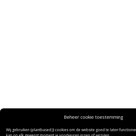
Beheer cookie toestemming
Wij gebruiken (plantbased;)) cookies om de website goed te laten functioner
kan op elk gewenst moment je voorkeuren inzien of wijzigen.