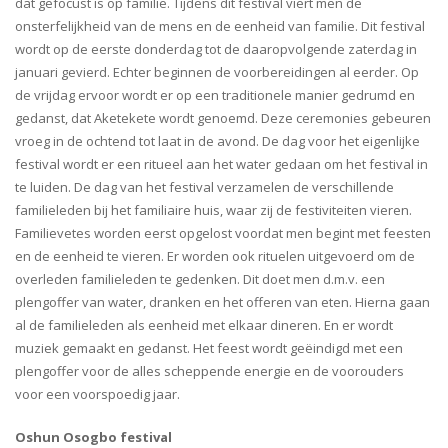
dat gefocust is op familie. Tijdens dit festival viert men de
onsterfelijkheid van de mens en de eenheid van familie. Dit festival
wordt op de eerste donderdag tot de daaropvolgende zaterdag in
januari gevierd. Echter beginnen de voorbereidingen al eerder. Op
de vrijdag ervoor wordt er op een traditionele manier gedrumd en
gedanst, dat Aketekete wordt genoemd. Deze ceremonies gebeuren
vroeg in de ochtend tot laat in de avond. De dag voor het eigenlijke
festival wordt er een ritueel aan het water gedaan om het festival in
te luiden. De dag van het festival verzamelen de verschillende
familieleden bij het familiaire huis, waar zij de festiviteiten vieren.
Familievetes worden eerst opgelost voordat men begint met feesten
en de eenheid te vieren. Er worden ook rituelen uitgevoerd om de
overleden familieleden te gedenken. Dit doet men d.m.v. een
plengoffer van water, dranken en het offeren van eten. Hierna gaan
al de familieleden als eenheid met elkaar dineren. En er wordt
muziek gemaakt en gedanst. Het feest wordt geëindigd met een
plengoffer voor de alles scheppende energie en de voorouders
voor een voorspoedig jaar.
Oshun Osogbo festival