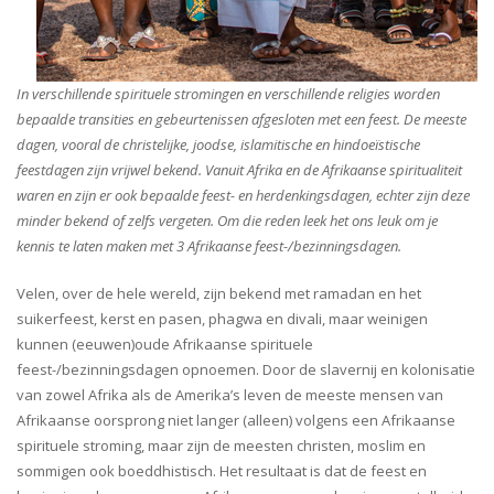
In verschillende spirituele stromingen en verschillende religies worden
bepaalde transities en gebeurtenissen afgesloten met een feest. De meeste
dagen, vooral de christelijke, joodse, islamitische en hindoeïstische
feestdagen zijn vrijwel bekend. Vanuit Afrika en de Afrikaanse spiritualiteit
waren en zijn er ook bepaalde feest- en herdenkingsdagen, echter zijn deze
minder bekend of zelfs vergeten. Om die reden leek het ons leuk om je
kennis te laten maken met 3 Afrikaanse feest-/bezinningsdagen.
Velen, over de hele wereld, zijn bekend met ramadan en het
suikerfeest, kerst en pasen, phagwa en divali, maar weinigen
kunnen (eeuwen)oude Afrikaanse spirituele
feest-/bezinningsdagen opnoemen. Door de slavernij en kolonisatie
van zowel Afrika als de Amerika’s leven de meeste mensen van
Afrikaanse oorsprong niet langer (alleen) volgens een Afrikaanse
spirituele stroming, maar zijn de meesten christen, moslim en
sommigen ook boeddhistisch. Het resultaat is dat de feest en