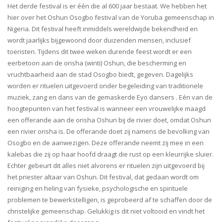
Het derde festival is er één die al 600 jaar bestaat. We hebben het
hier over het Oshun Osogbo festival van de Yoruba gemeenschap in
Nigeria. Dit festival heeft inmiddels wereldwijde bekendheid en
wordt jaarlijks bijgewoond door duizenden mensen, inclusief
toeristen. Tijdens dit twee weken durende feest wordt er een
eerbetoon aan de orisha (winti) Oshun, die bescherming en
vruchtbaarheid aan de stad Osogbo biedt, gegeven. Dagelijks
worden er rituelen uitgevoerd onder begeleiding van traditionele
muziek, zang en dans van de gemaskerde Eyo dansers . Eén van de
hoogtepunten van het festival is wanneer een vrouwelijke maagd
een offerande aan de orisha Oshun bij de rivier doet, omdat Oshun
een rivier orisha is. De offerande doet zij namens de bevolking van
Osogbo en de aanwezigen. Deze offerande neemt zij mee in een
kalebas die zij op haar hoofd draagt die rust op een kleurrijke sluier.
Echter gebeurt dit alles niet alvorens er rituelen zijn uitgevoerd bij
het priester altaar van Oshun. Dit festival, dat gedaan wordt om
reiniging en heling van fysieke, psychologische en spirituele
problemen te bewerkstelligen, is geprobeerd af te schaffen door de
christelijke gemeenschap. Gelukkig is dit niet voltooid en vindt het