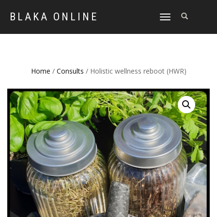
BLAKA ONLINE
SCHAKEL
TUSSEN
MENU
Home
/
Consults
/ Holistic wellness reboot (HWR)