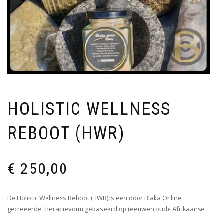
HOLISTIC WELLNESS
REBOOT (HWR)
€
250,00
De Holistic Wellness Reboot (HWR) is een door Blaka Online
gecreëerde therapievorm gebaseerd op (eeuwen)oude Afrikaanse