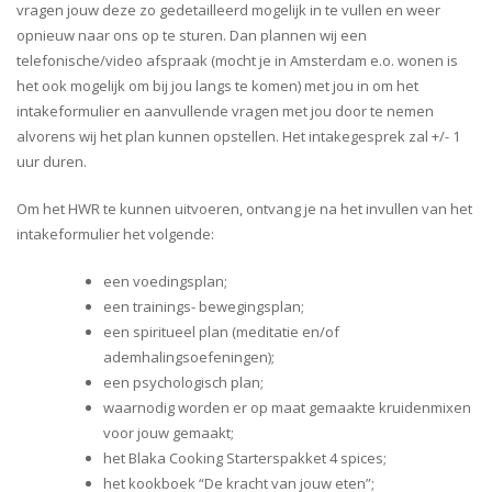
vragen jouw deze zo gedetailleerd mogelijk in te vullen en weer
opnieuw naar ons op te sturen. Dan plannen wij een
telefonische/video afspraak (mocht je in Amsterdam e.o. wonen is
het ook mogelijk om bij jou langs te komen) met jou in om het
intakeformulier en aanvullende vragen met jou door te nemen
alvorens wij het plan kunnen opstellen. Het intakegesprek zal +/- 1
uur duren.
Om het HWR te kunnen uitvoeren, ontvang je na het invullen van het
intakeformulier het volgende:
een voedingsplan;
een trainings- bewegingsplan;
een spiritueel plan (meditatie en/of
ademhalingsoefeningen);
een psychologisch plan;
waarnodig worden er op maat gemaakte kruidenmixen
voor jouw gemaakt;
het Blaka Cooking Starterspakket 4 spices;
het kookboek “De kracht van jouw eten”;